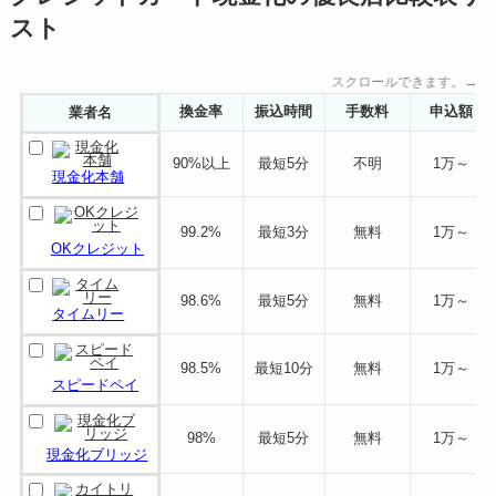
スト
スクロールできます。→
換金率
振込時間
手数料
申込額
業者名
90%以上
最短5分
不明
1万～
現金化本舗
99.2%
最短3分
無料
1万～
OKクレジット
98.6%
最短5分
無料
1万～
タイムリー
98.5%
最短10分
無料
1万～
スピードペイ
98%
最短5分
無料
1万～
現金化ブリッジ