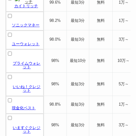
99.6%
最短3分
無料
1万～
カイトリッチ
98.2%
最短3分
無料
1万～
ソニックマネー
98.0%
最短3分
無料
3万～
ユーウォレット
98%
最短10分
無料
10万～
プライムウォレ
ット
98%
最短3分
無料
5万～
いいね！クレジ
ット
98.8%
最短3分
無料
1万～
現金化ベスト
98%
最短3分
無料
3万～
いますぐクレジ
ット