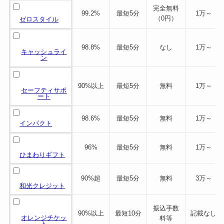
完全無料
99.2%
最短5分
1万～
（0円）
ゼロスタイル
98.8%
最短5分
なし
1万～
キャッシュライ
ン
90%以上
最短5分
無料
1万～
セーフティサポ
ート
98.6%
最短5分
無料
1万～
インパクト
96%
最短5分
無料
1万～
ひまわりギフト
90%超
最短5分
無料
3万～
和光クレジット
振込手数
90%以上
最短10分
記載なし
オレンジチケッ
料等
ト