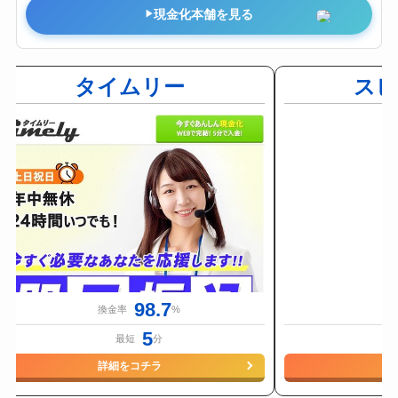
現金化本舗を見る
タイムリー
ス
98.7
換金率
%
5
最短
分
詳細をコチラ