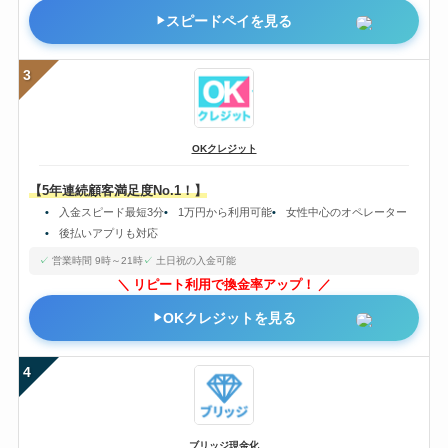
スピードペイを見る
3
OKクレジット
【5年連続顧客満足度No.1！】
入金スピード最短3分
1万円から利用可能
女性中心のオペレーター
後払いアプリも対応
営業時間 9時～21時
土日祝の入金可能
リピート利用で換金率アップ！
OKクレジットを見る
4
ブリッジ現金化